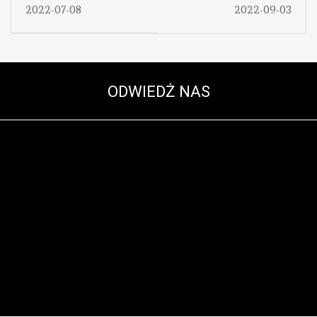
Hetmańskiej
Husaria „ On The
2022-07-08
2022-09-03
Placówce
Tour – Maj 2022 „
ODWIEDŻ NAS