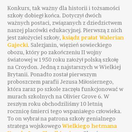
Konkurs, tak ważny dla historii i tożsamości
szkoły dobiegł końca. Dotyczył dwóch
ważnych postaci, związanych z dziedzictwem
naszej placówki edukacyjnej. Pierwszą z nich
jest założyciel szkoły,
ksiądz prałat Walerian
Gajecki
. Salezjanin, więzień sowieckiego
obozu, który po zakończeniu II wojny
światowej w 1950 roku założył polską szkołę
na Croydon. Jedną z najstarszych w Wielkiej
Brytanii. Ponadto został pierwszym
proboszczem parafii Jezusa Miłosiernego,
która zaraz po szkole zaczęła funkcjonować w
murach szkolnych na Olivier Grove 6. W
zeszłym roku obchodziliśmy 10 letnią
rocznicę śmierci tego wspaniałego człowieka.
To on wybrał na patrona szkoły genialnego
stratega wojskowego
Wielkiego hetmana